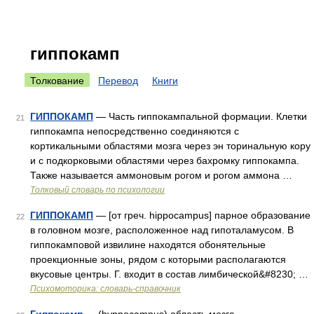
гиппокамп
Толкование
Перевод
Книги
ГИППОКАМП
— Часть гиппокампальной формации. Клетки
21
гиппокампа непосредственно соединяются с
кортикальными областями мозга через эн торинальную кору
и с подкорковыми областями через бахромку гиппокампа.
Также называется аммоновым рогом и рогом аммона …
Толковый словарь по психологии
ГИППОКАМП
— [от греч. hippocampus] парное образование
22
в головном мозге, расположенное над гипоталамусом. В
гиппокамповой извилине находятся обонятельные
проекционные зоны, рядом с которыми располагаются
вкусовые центры. Г. входит в состав лимбической&#8230; …
Психомоторика: cловарь-справочник