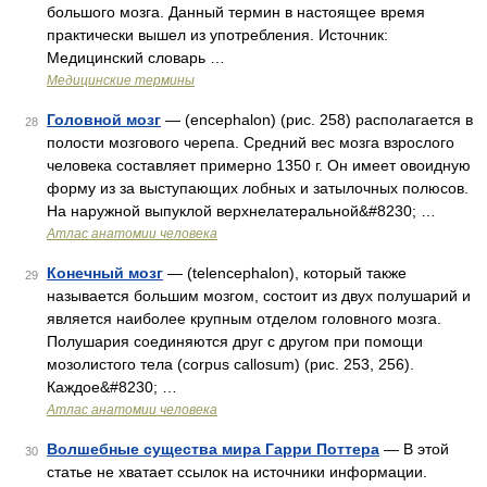
большого мозга. Данный термин в настоящее время
практически вышел из употребления. Источник:
Медицинский словарь …
Медицинские термины
Головной мозг
— (encephalon) (рис. 258) располагается в
28
полости мозгового черепа. Средний вес мозга взрослого
человека составляет примерно 1350 г. Он имеет овоидную
форму из за выступающих лобных и затылочных полюсов.
На наружной выпуклой верхнелатеральной&#8230; …
Атлас анатомии человека
Конечный мозг
— (telencephalon), который также
29
называется большим мозгом, состоит из двух полушарий и
является наиболее крупным отделом головного мозга.
Полушария соединяются друг с другом при помощи
мозолистого тела (corpus callosum) (рис. 253, 256).
Каждое&#8230; …
Атлас анатомии человека
Волшебные существа мира Гарри Поттера
— В этой
30
статье не хватает ссылок на источники информации.