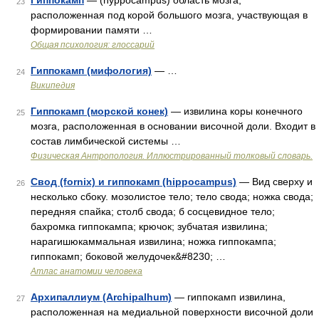
Гиппокамп
— (hyppocampus) область мозга,
23
расположенная под корой большого мозга, участвующая в
формировании памяти …
Общая психология: глоссарий
Гиппокамп (мифология)
— …
24
Википедия
Гиппокамп (морской конек)
— извилина коры конечного
25
мозга, расположенная в основании височной доли. Входит в
состав лимбической системы …
Физическая Антропология. Иллюстрированный толковый словарь.
Свод (fornix) и гиппокамп (hippocampus)
— Вид сверху и
26
несколько сбоку. мозолистое тело; тело свода; ножка свода;
передняя спайка; столб свода; б сосцевидное тело;
бахромка гиппокампа; крючок; зубчатая извилина;
нарагишюкаммальная извилина; ножка гиппокампа;
гиппокамп; боковой желудочек&#8230; …
Атлас анатомии человека
Архипаллиум (Archipalhum)
— гиппокамп извилина,
27
расположенная на медиальной поверхности височной доли